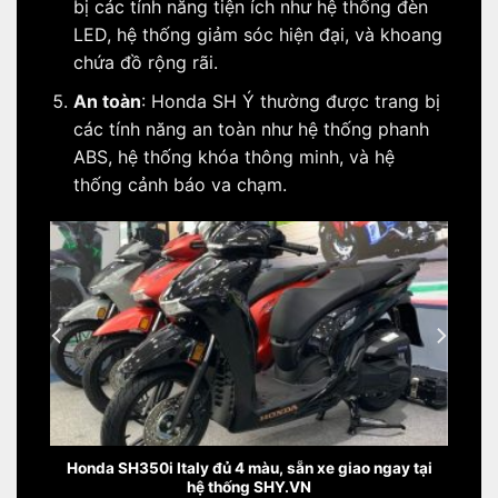
bị các tính năng tiện ích như hệ thống đèn
LED, hệ thống giảm sóc hiện đại, và khoang
chứa đồ rộng rãi.
An toàn
: Honda SH Ý thường được trang bị
các tính năng an toàn như hệ thống phanh
ABS, hệ thống khóa thông minh, và hệ
thống cảnh báo va chạm.
ay tại
Honda SH Italy Super Vetro 2 in 1: Giá từ 235 triệu,
S
giới hạn chỉ 200 xe