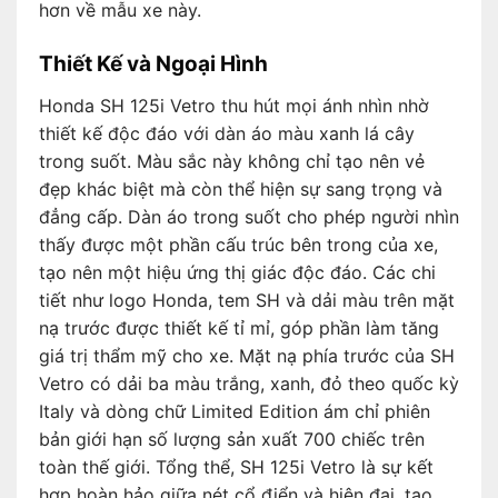
hơn về mẫu xe này.
Thiết Kế và Ngoại Hình
Honda SH 125i Vetro thu hút mọi ánh nhìn nhờ
thiết kế độc đáo với dàn áo màu xanh lá cây
trong suốt. Màu sắc này không chỉ tạo nên vẻ
đẹp khác biệt mà còn thể hiện sự sang trọng và
đẳng cấp. Dàn áo trong suốt cho phép người nhìn
thấy được một phần cấu trúc bên trong của xe,
tạo nên một hiệu ứng thị giác độc đáo. Các chi
tiết như logo Honda, tem SH và dải màu trên mặt
nạ trước được thiết kế tỉ mỉ, góp phần làm tăng
giá trị thẩm mỹ cho xe. Mặt nạ phía trước của SH
Vetro có dải ba màu trắng, xanh, đỏ theo quốc kỳ
Italy và dòng chữ Limited Edition ám chỉ phiên
bản giới hạn số lượng sản xuất 700 chiếc trên
toàn thế giới. Tổng thể, SH 125i Vetro là sự kết
hợp hoàn hảo giữa nét cổ điển và hiện đại, tạo