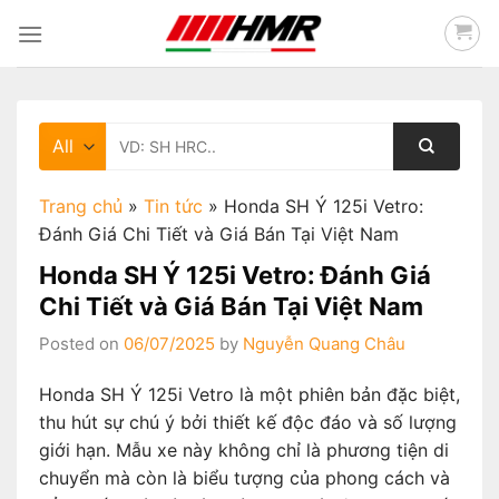
Skip
to
content
Tìm
kiếm:
Trang chủ
»
Tin tức
»
Honda SH Ý 125i Vetro:
Đánh Giá Chi Tiết và Giá Bán Tại Việt Nam
Honda SH Ý 125i Vetro: Đánh Giá
Chi Tiết và Giá Bán Tại Việt Nam
Posted on
06/07/2025
by
Nguyễn Quang Châu
Honda SH Ý 125i Vetro là một phiên bản đặc biệt,
thu hút sự chú ý bởi thiết kế độc đáo và số lượng
giới hạn. Mẫu xe này không chỉ là phương tiện di
chuyển mà còn là biểu tượng của phong cách và