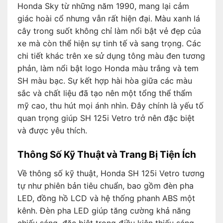
Honda Sky từ những năm 1990, mang lại cảm
giác hoài cổ nhưng vẫn rất hiện đại. Màu xanh lá
cây trong suốt không chỉ làm nổi bật vẻ đẹp của
xe mà còn thể hiện sự tinh tế và sang trọng. Các
chi tiết khác trên xe sử dụng tông màu đen tương
phản, làm nổi bật logo Honda màu trắng và tem
SH màu bạc. Sự kết hợp hài hòa giữa các màu
sắc và chất liệu đã tạo nên một tổng thể thẩm
mỹ cao, thu hút mọi ánh nhìn. Đây chính là yếu tố
quan trọng giúp SH 125i Vetro trở nên đặc biệt
và được yêu thích.
Thông Số Kỹ Thuật và Trang Bị Tiện Ích
Về thông số kỹ thuật, Honda SH 125i Vetro tương
tự như phiên bản tiêu chuẩn, bao gồm đèn pha
LED, đồng hồ LCD và hệ thống phanh ABS một
kênh. Đèn pha LED giúp tăng cường khả năng
chiếu sáng, đặc biệt trong điều kiện thiếu sáng.