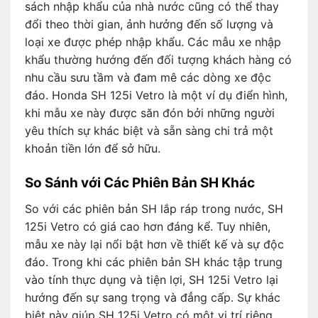
sách nhập khẩu của nhà nước cũng có thể thay
đổi theo thời gian, ảnh hưởng đến số lượng và
loại xe được phép nhập khẩu. Các mẫu xe nhập
khẩu thường hướng đến đối tượng khách hàng có
nhu cầu sưu tầm và đam mê các dòng xe độc
đáo. Honda SH 125i Vetro là một ví dụ điển hình,
khi mẫu xe này được săn đón bởi những người
yêu thích sự khác biệt và sẵn sàng chi trả một
khoản tiền lớn để sở hữu.
So Sánh với Các Phiên Bản SH Khác
So với các phiên bản SH lắp ráp trong nước, SH
125i Vetro có giá cao hơn đáng kể. Tuy nhiên,
mẫu xe này lại nổi bật hơn về thiết kế và sự độc
đáo. Trong khi các phiên bản SH khác tập trung
vào tính thực dụng và tiện lợi, SH 125i Vetro lại
hướng đến sự sang trọng và đẳng cấp. Sự khác
biệt này giúp SH 125i Vetro có một vị trí riêng